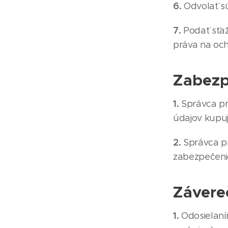
6.
Odvolať s
7.
Podať sťaž
práva na oc
Zabezp
1.
Správca pr
údajov kupu
2.
Správca p
zabezpečenie
Závere
1.
Odosielaní