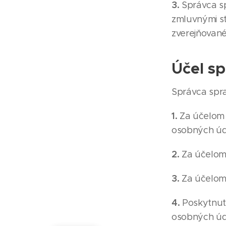
3.
Správca s
zmluvnými s
zverejňované
Účel s
Správca spr
1.
Za účelom 
osobných úd
2.
Za účelom 
3.
Za účelom
4.
Poskytnuti
osobných úda