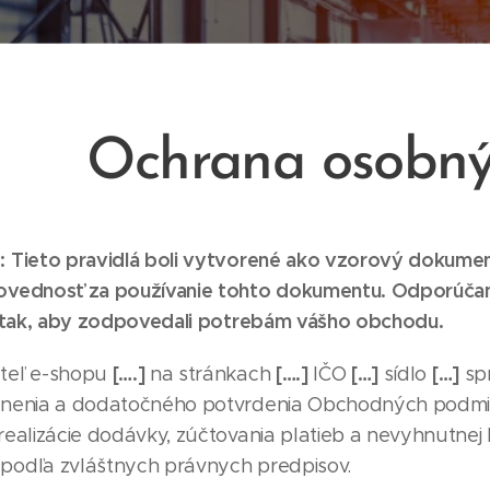
Ochrana osobný
 Tieto pravidlá boli vytvorené ako vzorový dokume
ovednosť za používanie tohto dokumentu. Odporúčame
h tak, aby zodpovedali potrebám vášho obchodu.
[….]
[….]
[…]
[…]
teľ e-shopu
na stránkach
IČO
sídlo
sp
lnenia a dodatočného potvrdenia Obchodných podmien
realizácie dodávky, zúčtovania platieb a nevyhnutne
podľa zvláštnych právnych predpisov.