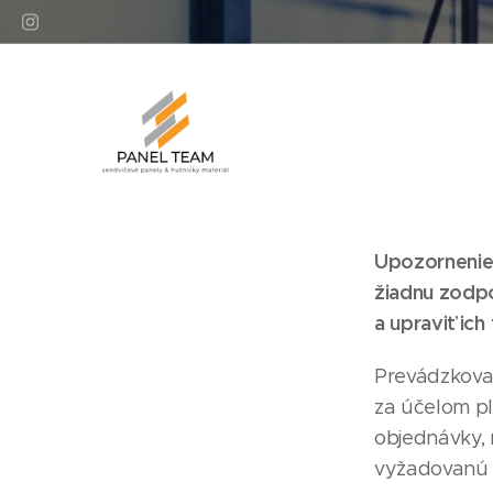
Upozornenie:
žiadnu zodp
a upraviť ic
Prevádzkova
za účelom p
objednávky, 
vyžadovanú 