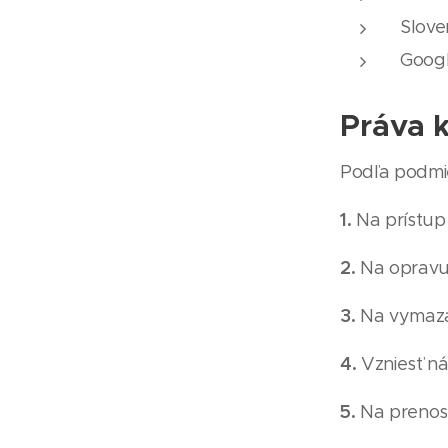
Slove
Googl
Práva 
Podľa podmi
1.
Na prístup
2.
Na opravu
3.
Na vymaza
4.
Vzniesť ná
5.
Na prenosi