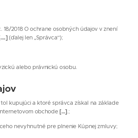
. 18/2018 O ochrane osobných údajov v znení
[….]
(ďalej len „Správca“);
yzickú alebo právnickú osobu.
ajov
l kupujúci a ktoré správca získal na základe
[…]
v internetovom obchode
.;
úceho nevyhnutné pre plnenie Kúpnej zmluvy;