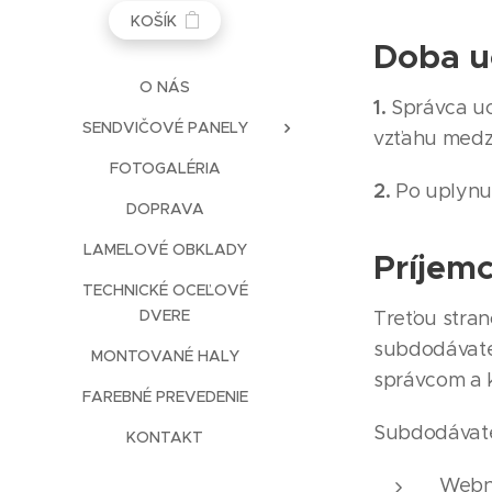
KOŠÍK
Doba u
O NÁS
1.
Správca uc
SENDVIČOVÉ PANELY
vzťahu medz
FOTOGALÉRIA
2.
Po uplynu
DOPRAVA
LAMELOVÉ OBKLADY
Príjemc
TECHNICKÉ OCEĽOVÉ
DVERE
Treťou stran
subdodávate
MONTOVANÉ HALY
správcom a 
FAREBNÉ PREVEDENIE
Subdodávate
KONTAKT
Webn