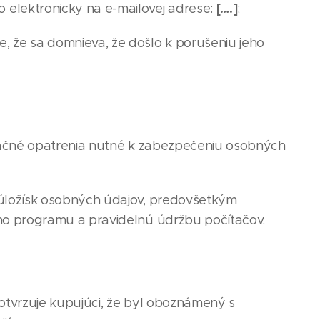
[….]
elektronicky na e-mailovej adrese:
;
 že sa domnieva, že došlo k porušeniu jeho
izačné opatrenia nutné k zabezpečeniu osobných
 úložísk osobných údajov, predovšetkým
ého programu a pravidelnú údržbu počítačov.
tvrzuje kupujúci, že byl oboznámený s