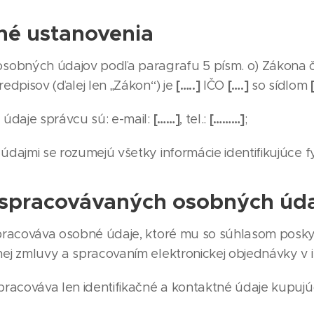
né ustanovenia
sobných údajov podľa paragrafu 5 písm. o) Zákona č
[…..]
[….]
redpisov (ďalej len „Zákon“) je
IČO
so sídlom
[……]
[………]
údaje správcu sú: e-mail:
, tel.:
;
dajmi se rozumejú všetky informácie identifikujúce f
 spracovávaných osobných úd
racováva osobné údaje, ktoré mu so súhlasom poskyto
nej zmluvy a spracovaním elektronickej objednávky 
racováva len identifikačné a kontaktné údaje kupuj