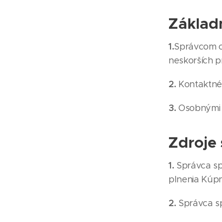
Základ
1.
Správcom o
neskorších p
2.
Kontaktné 
3.
Osobnými ú
Zdroje
1.
Správca sp
plnenia Kúp
2.
Správca sp