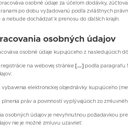
pracováva osobné údaje za účelom dodávky, zúčtovani
tranami po dobu vyžadovanú podľa zvláštnych práv
 a nebude dochádzať k prenosu do ďalších krajín.
pracovania osobných údajov
acováva osobné údaje kupujúceho z nasledujúcich d
[….]
registrácie na webovej stránke
podľa paragrafu 13
ajov;
vybavenia elektronickej objednávky kupujúceho (meno,
 plnenia práv a povinností vyplývajúcich zo zmluvné
a osobných údajov je nevyhnutnou požiadavkou pre 
jov nie je možné zmluvu uzavrieť.