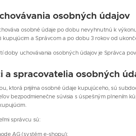
chovávania osobných údajov
hováva osobné údaje po dobu nevyhnutnú k výkonu p
i kupujúcim a Správcom a po dobu 3 rokov od ukonč
tí doby uchovávania osobných údajov je Správca pov
i a spracovatelia osobných úd
ou, ktorá prijíma osobné údaje kupujúceho, sú subdo
ľov bezpodmienečne súvisia s úspešným plnením kúp
kupujúcim.
ľmi správcu sú:
ode AG (systém e-shopu);